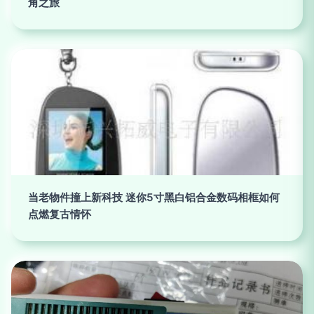
角之旅
当老物件撞上新科技 迷你5寸黑白铝合金数码相框如何
点燃复古情怀