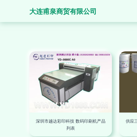
大连甫泉商贸有限公司
深圳市越达彩印科技 数码印刷机产品
供应
列表