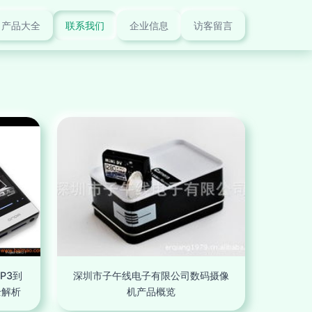
产品大全
联系我们
企业信息
访客留言
P3到
深圳市子午线电子有限公司数码摄像
全解析
机产品概览