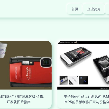
首页
企业简介
三防数码产品防爆灌封胶 价格、
电子数码产品设计新风尚 从M
厂家及图片指南
MP5的手板制作厂家与价格