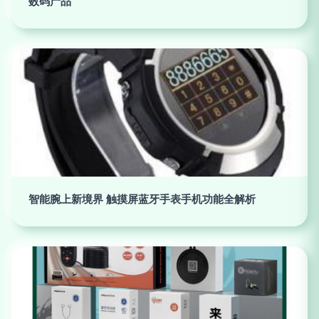
数码产品
智能腕上新境界 触摸屏蓝牙手表手机功能全解析