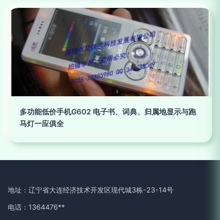
多功能低价手机G602 电子书、词典、归属地显示与跑
马灯一应俱全
地址：辽宁省大连经济技术开发区现代城3栋-23-14号
电话：1364476**