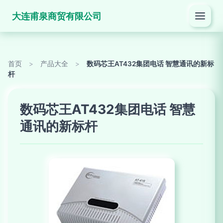
大连甫泉商贸有限公司
首页
>
产品大全
>
数码芯王AT432集团电话 智慧通讯的新标
杆
数码芯王AT432集团电话 智慧
通讯的新标杆